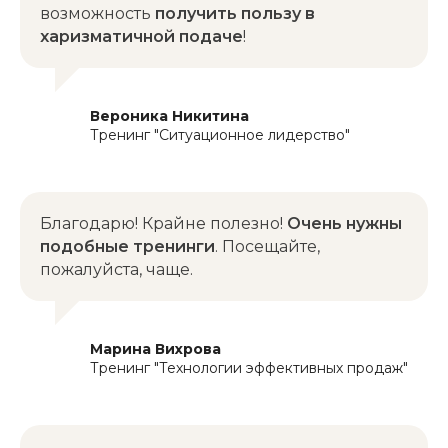
возможность
получить пользу в
харизматичной подаче
!
Вероника Никитина
Тренинг "Ситуационное лидерство"
Отправить
Нажимая на кнопку вы соглашается с
Благодарю! Крайне полезно!
Очень нужны
политикой конфиденциальности
подобные тренинги
. Посещайте,
пожалуйста, чаще.
РЕЗЮМЕ
Константин Реутов
Марина Вихрова
Тренинг "Технологии эффективных продаж"
Скачать резюме в PDF
Скачать резюме в PDF