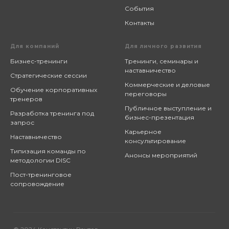
События
Контакты
Для компаний
Для личного развития
Бизнес-тренинги
Тренинги, семинары и
наставничество
Стратегические сессии
Коммерческие и деловые
Обучение корпоративных
переговоры
тренеров
Публичное выступление и
Разработка тренинга под
бизнес-презентация
запрос
Карьерное
Наставничество
консультирование
Типизация команды по
Анонсы мероприятий
методологии DISC
Пост-тренинговое
сопровождение