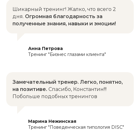
Шикарный тренинг! Жалко, что всего 2
дня.
Огромная благодарность за
полученные знания, навыки и эмоции!
Анна Петрова
Контакты
Тренинг "Бизнес глазами клиента"
Заказать бизнес-тренинг, обсудить
сотрудничество или пригласить выступить
Замечательный тренер. Легко, понятно,
в качестве спикера/эксперта:
на позитиве.
Спасибо, Константин!!!
Побольше подобных тренингов
Марина Нежинская
+7 9
01 729 30 38
Тренинг "Поведенческая типология DISC"
mm@business-praktika.com