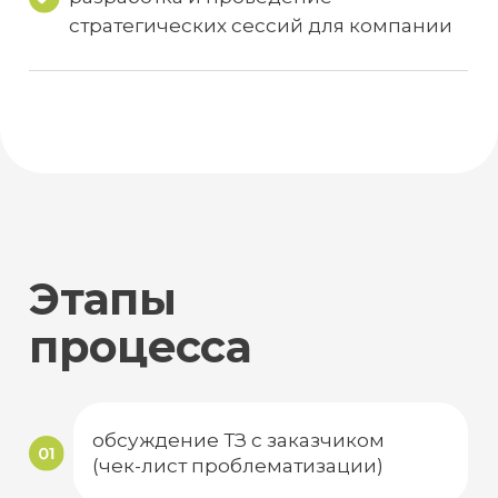
интервьюирование “первого лица”
и спикеров стратегической сессии
подготовка драфта сценария
стратегической сессии
согласование драфта на встрече
с заказчиком
коррекция (при необходимости)/
финализация драфта
утверждение финального
варианта сценария
стратегической сессии заказчиком