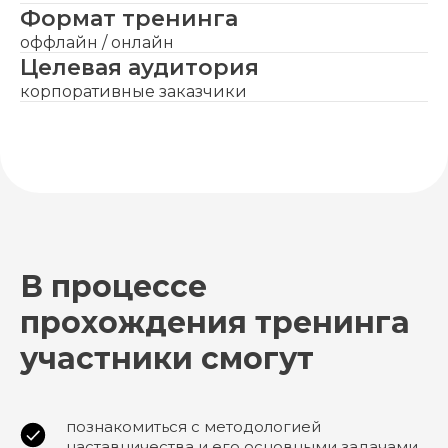
Формат тренинга
оффлайн / онлайн
Целевая аудитория
корпоративные заказчики
Программа
В процессе
тренинга
прохождения тренинга
«
Практическое
участники смогут
наставничество
»
познакомиться с методологией
Продолжительность – 1 день
наставничества и его основными задачами