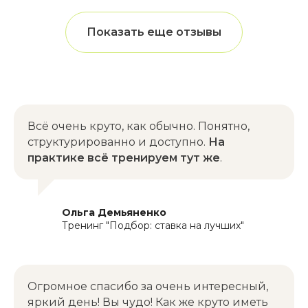
Показать еще отзывы
Отправить
Нажимая на кнопку вы соглашается с
политикой конфиденциальности
Всё очень круто, как обычно. Понятно,
структурированно и доступно.
На
РЕЗЮМЕ
практике всё тренируем тут же
.
Константин Реутов
Ольга Демьяненко
Скачать резюме в PDF
Скачать резюме в PDF
Тренинг "Подбор: ставка на лучших"
Огромное спасибо за очень интересный,
яркий день! Вы чудо! Как же круто иметь