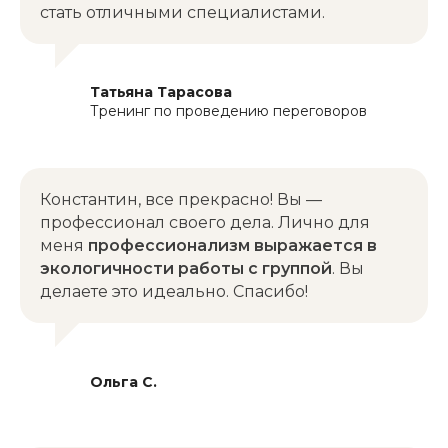
стать отличными специалистами.
Контакты
Татьяна Тарасова
Тренинг по проведению переговоров
Заказать бизнес-тренинг, обсудить
сотрудничество или пригласить выступить
в качестве спикера/эксперта:
Константин, все прекрасно! Вы —
профессионал своего дела. Лично для
меня
профессионализм выражается в
экологичности работы с группой
. Вы
делаете это идеально. Спасибо!
+7 9
01 729 30 38
mm@business-praktika.com
Ольга С.
Мария Машарова
Бизнес-ассистент