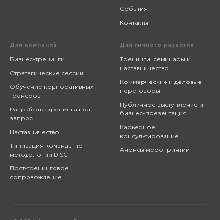
События
Контакты
Для компаний
Для личного развития
Бизнес-тренинги
Тренинги, семинары и
наставничество
Стратегические сессии
Коммерческие и деловые
Обучение корпоративных
переговоры
тренеров
Публичное выступление и
Разработка тренинга под
бизнес-презентация
запрос
Карьерное
Наставничество
консультирование
Типизация команды по
Анонсы мероприятий
методологии DISC
Пост-тренинговое
сопровождение